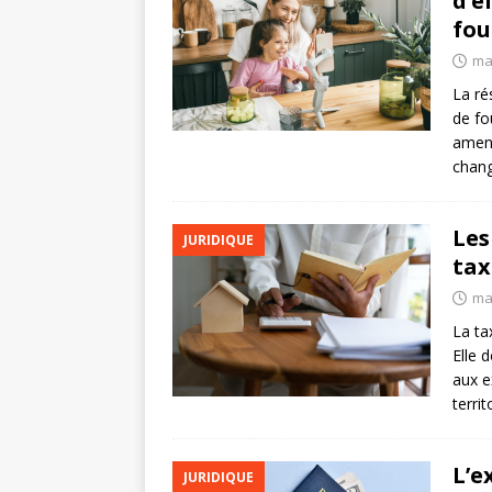
d’é
fou
ma
La ré
de fo
amené
chang
Les
JURIDIQUE
tax
ma
La ta
Elle 
aux e
terri
L’e
JURIDIQUE