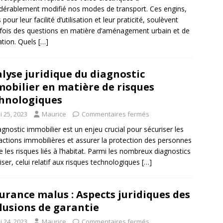
dérablement modifié nos modes de transport. Ces engins,
 pour leur facilité d’utilisation et leur praticité, soulèvent
fois des questions en matière d’aménagement urbain et de
lation. Quels
[…]
lyse juridique du diagnostic
obilier en matière de risques
hnologiques
i 25, 2023
Maurice
Commentaires fermés
agnostic immobilier est un enjeu crucial pour sécuriser les
actions immobilières et assurer la protection des personnes
e les risques liés à l’habitat. Parmi les nombreux diagnostics
liser, celui relatif aux risques technologiques
[…]
urance malus : Aspects juridiques des
lusions de garantie
i 24, 2023
Maurice
Commentaires fermés