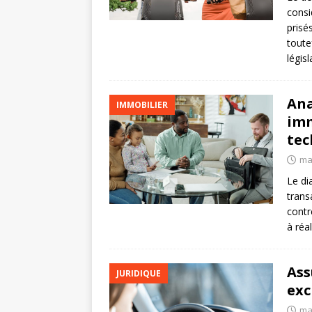
consi
prisés
toute
légis
Ana
IMMOBILIER
imm
tec
ma
Le di
trans
contr
à réa
Ass
JURIDIQUE
exc
ma