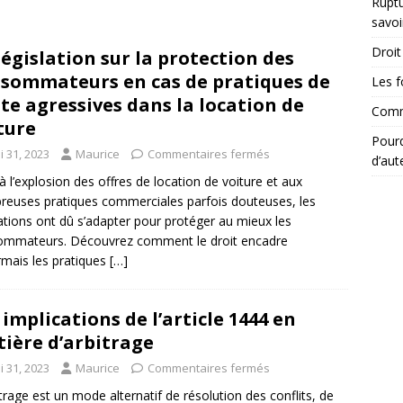
Ruptu
savoi
Droit 
législation sur la protection des
sommateurs en cas de pratiques de
Les f
te agressives dans la location de
Comme
ture
Pourq
i 31, 2023
Maurice
Commentaires fermés
d’aut
à l’explosion des offres de location de voiture et aux
euses pratiques commerciales parfois douteuses, les
lations ont dû s’adapter pour protéger au mieux les
ommateurs. Découvrez comment le droit encadre
mais les pratiques
[…]
 implications de l’article 1444 en
ière d’arbitrage
i 31, 2023
Maurice
Commentaires fermés
itrage est un mode alternatif de résolution des conflits, de