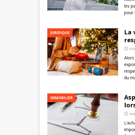
les p
pour 
La 
JURIDIQUE
res
ma
Alors
expon
respe
du m
Asp
IMMOBILIER
lor
ma
L’ach
impor