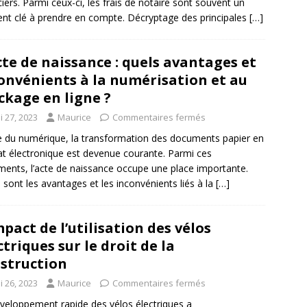
ciers. Parmi ceux-ci, les frais de notaire sont souvent un
nt clé à prendre en compte. Décryptage des principales
[…]
cte de naissance : quels avantages et
onvénients à la numérisation et au
ckage en ligne ?
i 27, 2023
Maurice
Commentaires fermés
re du numérique, la transformation des documents papier en
t électronique est devenue courante. Parmi ces
ents, l’acte de naissance occupe une place importante.
 sont les avantages et les inconvénients liés à la
[…]
mpact de l’utilisation des vélos
ctriques sur le droit de la
struction
i 26, 2023
Maurice
Commentaires fermés
veloppement rapide des vélos électriques a