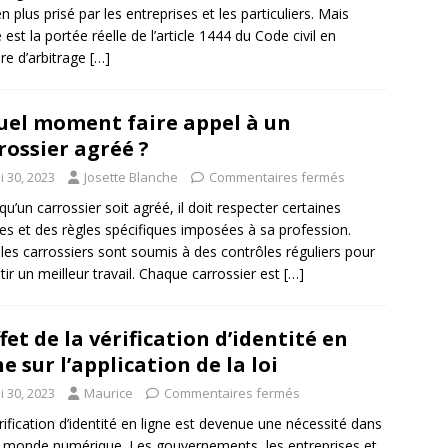
en plus prisé par les entreprises et les particuliers. Mais
 est la portée réelle de l’article 1444 du Code civil en
re d’arbitrage
[…]
uel moment faire appel à un
rossier agréé ?
i 30, 2023
Josette Blanche
Commentaires fermés
qu’un carrossier soit agréé, il doit respecter certaines
s et des règles spécifiques imposées à sa profession.
les carrossiers sont soumis à des contrôles réguliers pour
tir un meilleur travail. Chaque carrossier est
[…]
ffet de la vérification d’identité en
ne sur l’application de la loi
i 30, 2023
Maurice
Commentaires fermés
rification d’identité en ligne est devenue une nécessité dans
 monde numérique. Les gouvernements, les entreprises et