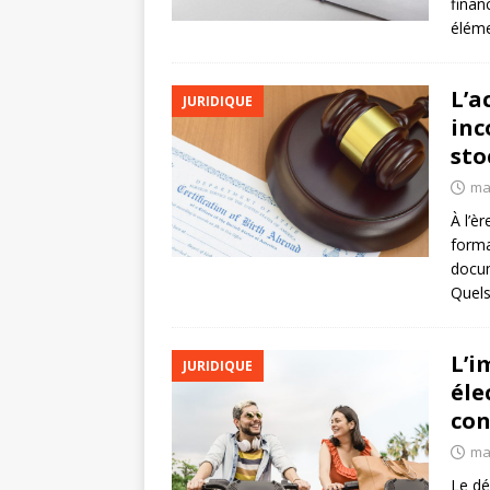
finan
éléme
L’a
JURIDIQUE
inc
sto
ma
À l’è
forma
docum
Quels
L’i
JURIDIQUE
éle
con
ma
Le dé