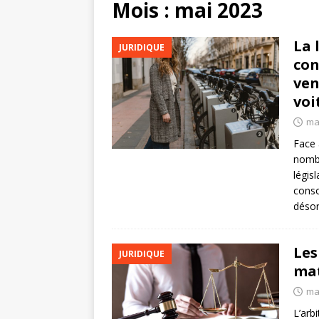
Mois :
mai 2023
La 
JURIDIQUE
con
ven
voi
ma
Face 
nombr
légis
cons
désor
Les
JURIDIQUE
mat
ma
L’arb