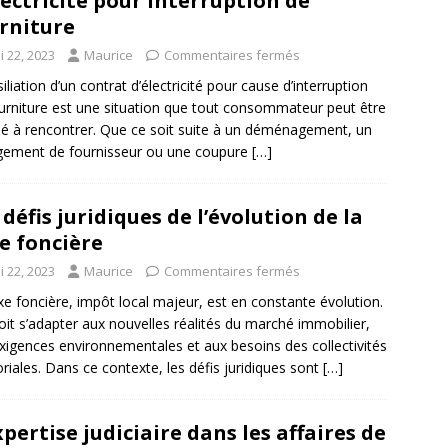
lectricité pour interruption de
rniture
i 22, 2023
Maurice
Commentaires fermés
siliation d’un contrat d’électricité pour cause d’interruption
urniture est une situation que tout consommateur peut être
 à rencontrer. Que ce soit suite à un déménagement, un
ement de fournisseur ou une coupure
[…]
 défis juridiques de l’évolution de la
e foncière
i 22, 2023
Maurice
Commentaires fermés
xe foncière, impôt local majeur, est en constante évolution.
doit s’adapter aux nouvelles réalités du marché immobilier,
xigences environnementales et aux besoins des collectivités
toriales. Dans ce contexte, les défis juridiques sont
[…]
xpertise judiciaire dans les affaires de