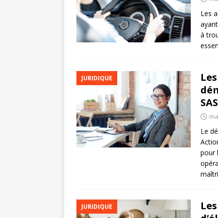
Les a
ayant
à tro
essen
Les
JURIDIQUE
dém
SA
ma
Le dé
Actio
pour 
opéra
maîtr
Les
JURIDIQUE