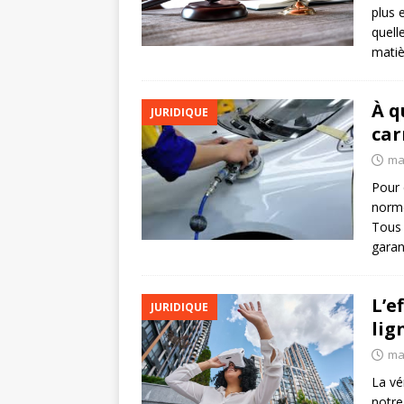
plus 
quelle
matiè
À q
JURIDIQUE
car
ma
Pour 
norme
Tous 
garan
L’e
JURIDIQUE
lig
ma
La vé
notre