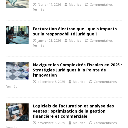
février 17, 2026
Maurice
Commentaires
fermés
Facturation électronique : quels impacts
sur la responsabilité juridique ?
janvier 21, 2026
Maurice
Commentaires
fermés
Naviguer les Complexités Fiscales en 2025 :
Stratégies Juridiques à la Pointe de
l’Innovation
décembre 5, 2025
Maurice
Commentaires
fermés
Logiciels de facturation et analyse des
ventes : optimisation de la gestion
financière et commerciale
novembre 5, 2025
Maurice
Commentaires
fermés