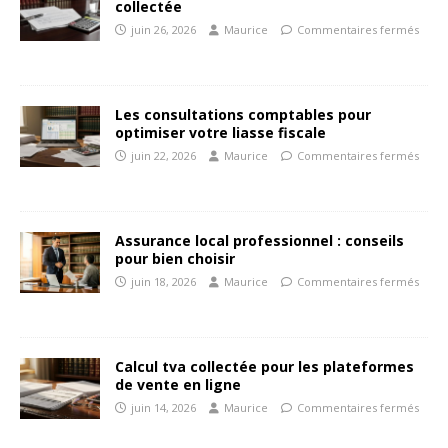
collectée
juin 26, 2026
Maurice
Commentaires fermés
Les consultations comptables pour
optimiser votre liasse fiscale
juin 22, 2026
Maurice
Commentaires fermés
Assurance local professionnel : conseils
pour bien choisir
juin 18, 2026
Maurice
Commentaires fermés
Calcul tva collectée pour les plateformes
de vente en ligne
juin 14, 2026
Maurice
Commentaires fermés