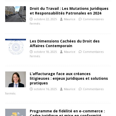
Droit du Travail : Les Mutations Juridiques
et Responsabilités Patronales en 2024
octobre 22, 2025
Maurice
Commentaires
fermés
Les Dimensions Cachées du Droit des
Affaires Contemporain
octobre 18, 2025
Maurice
Commentaires
fermés
L’affacturage face aux créances
litigieuses : enjeux juridiques et solutions
pratiques
octobre 16, 2025
Maurice
Commentaires
fermés
Programme de fidélité en e-commerce :
Cadre juridique et mise en conformité