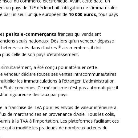
 fiscal du commerce électronique. Avant cette date, un
rs un pays de l’UE déclenchait l’obligation de s’immatriculer
cé par un seuil unique européen de
10 000 euros
, tous pays
les
petits e-commerçants
français qui vendaient
anciens seuils nationaux. Dès lors qu’un vendeur dépasse
heteurs situés dans d’autres États membres, il doit
n plus celle de son pays d’établissement.
it simultanément, a été conçu pour atténuer cette
e, le vendeur déclare toutes ses ventes intracommunautaires
ultiplier les immatriculations à l’étranger. L’administration
ux États concernés. Ce mécanisme n’est pas automatique : il
stion rigoureuse des taux par pays.
de la franchise de TVA pour les envois de valeur inférieure à
flux de marchandises en provenance d’Asie. Tous les colis,
oumis à la TVA à l’importation. Les plateformes facilitant ces
ce qui a modifié les pratiques de nombreux acteurs du
.