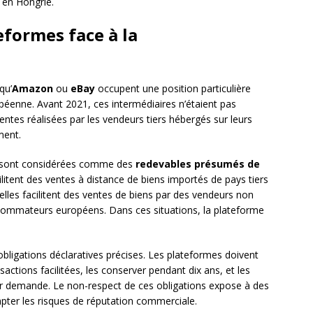
en Hongrie.
eformes face à la
qu’
Amazon
ou
eBay
occupent une position particulière
opéenne. Avant 2021, ces intermédiaires n’étaient pas
ntes réalisées par les vendeurs tiers hébergés sur leurs
ment.
s sont considérées comme des
redevables présumés de
cilitent des ventes à distance de biens importés de pays tiers
’elles facilitent des ventes de biens par des vendeurs non
ommateurs européens. Dans ces situations, la plateforme
obligations déclaratives précises. Les plateformes doivent
nsactions facilitées, les conserver pendant dix ans, et les
sur demande. Le non-respect de ces obligations expose à des
mpter les risques de réputation commerciale.