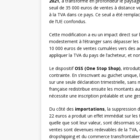
2021
, a transformé en profondeur le paysage
seuil de 35 000 euros de ventes à distance ve
à la TVA dans ce pays. Ce seuil a été rempla
de l’UE confondus.
Cette modification a eu un impact direct sur 
modestement à l’étranger sans dépasser les 
10 000 euros de ventes cumulées vers des ac
appliquer la TVA du pays de l’acheteur, et no
Le dispositif
OSS (One Stop Shop)
, introdu
contrainte. En s’inscrivant au guichet uniqu
sur une seule déclaration trimestrielle, sans m
française redistribue ensuite les montants a
nécessite une inscription préalable et une ge
Du côté des
importations
, la suppression 
22 euros a produit un effet immédiat sur les 
quelle que soit leur valeur, sont désormais s
ventes sont devenues redevables de la TVA, 
dropshipping et du commerce transfrontalier