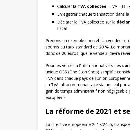
Calculer la
TVA collectée
: TVA = HT 
Enregistrer chaque transaction dans l
Déclarer la TVA collectée sur la
déclar
fiscal
Prenons un exemple concret. Un vendeur en li
soumis au taux standard de
20 %
. Le montan
donc de 20 euros, que le vendeur devra rever
Pour les ventes à l’international vers des
con
unique OSS (One Stop Shop) simplifie considé
TVA dans chaque pays de l’Union Européenne o
sa TVA intracommunautaire via un seul portail
gain de temps administratif non négligeable
européens.
La réforme de 2021 et s
La directive européenne 2017/2455, transposé