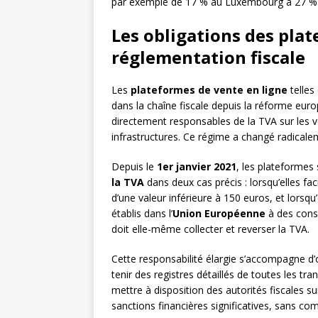
par exemple de 17 % au Luxembourg à 27 % 
Les obligations des plat
réglementation fiscale
Les
plateformes de vente en ligne
telles 
dans la chaîne fiscale depuis la réforme eur
directement responsables de la TVA sur les ve
infrastructures. Ce régime a changé radicale
Depuis le
1er janvier 2021
, les plateforme
la TVA
dans deux cas précis : lorsqu’elles fa
d’une valeur inférieure à 150 euros, et lorsqu
établis dans l’
Union Européenne
à des cons
doit elle-même collecter et reverser la TVA.
Cette responsabilité élargie s’accompagne d’
tenir des registres détaillés de toutes les tra
mettre à disposition des autorités fiscales 
sanctions financières significatives, sans co