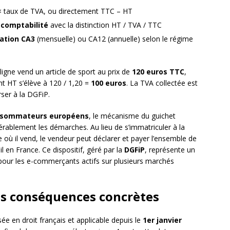
× taux de TVA, ou directement TTC – HT
a
comptabilité
avec la distinction HT / TVA / TTC
ation CA3
(mensuelle) ou CA12 (annuelle) selon le régime
gne vend un article de sport au prix de
120 euros TTC
,
t HT s’élève à 120 / 1,20 =
100 euros
. La TVA collectée est
ser à la DGFiP.
sommateurs européens
, le mécanisme du guichet
rablement les démarches. Au lieu de s’immatriculer à la
ù il vend, le vendeur peut déclarer et payer l’ensemble de
 en France. Ce dispositif, géré par la
DGFiP
, représente un
 pour les e-commerçants actifs sur plusieurs marchés
es conséquences concrètes
e en droit français et applicable depuis le
1er janvier