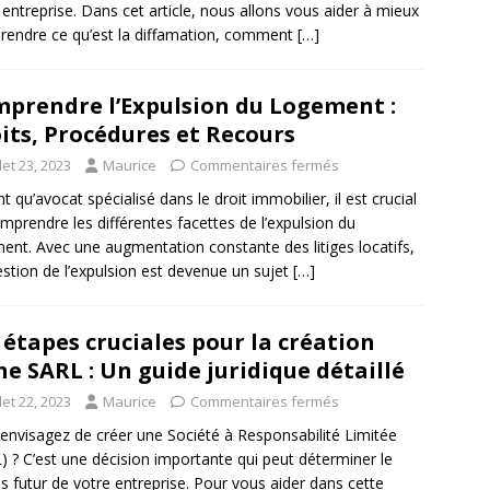
 entreprise. Dans cet article, nous allons vous aider à mieux
endre ce qu’est la diffamation, comment
[…]
prendre l’Expulsion du Logement :
its, Procédures et Recours
llet 23, 2023
Maurice
Commentaires fermés
nt qu’avocat spécialisé dans le droit immobilier, il est crucial
mprendre les différentes facettes de l’expulsion du
ent. Avec une augmentation constante des litiges locatifs,
estion de l’expulsion est devenue un sujet
[…]
 étapes cruciales pour la création
ne SARL : Un guide juridique détaillé
llet 22, 2023
Maurice
Commentaires fermés
envisagez de créer une Société à Responsabilité Limitée
) ? C’est une décision importante qui peut déterminer le
s futur de votre entreprise. Pour vous aider dans cette