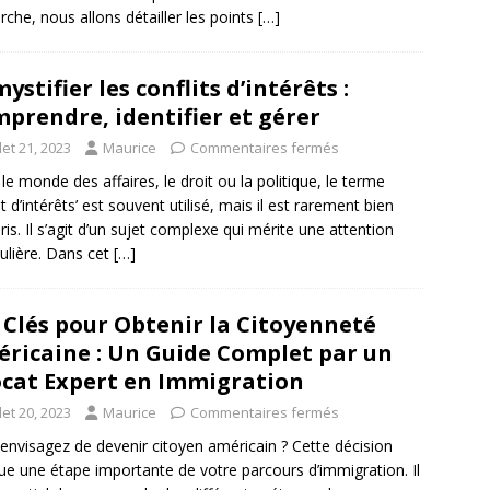
che, nous allons détailler les points
[…]
ystifier les conflits d’intérêts :
prendre, identifier et gérer
llet 21, 2023
Maurice
Commentaires fermés
le monde des affaires, le droit ou la politique, le terme
it d’intérêts’ est souvent utilisé, mais il est rarement bien
is. Il s’agit d’un sujet complexe qui mérite une attention
culière. Dans cet
[…]
 Clés pour Obtenir la Citoyenneté
ricaine : Un Guide Complet par un
cat Expert en Immigration
llet 20, 2023
Maurice
Commentaires fermés
envisagez de devenir citoyen américain ? Cette décision
e une étape importante de votre parcours d’immigration. Il