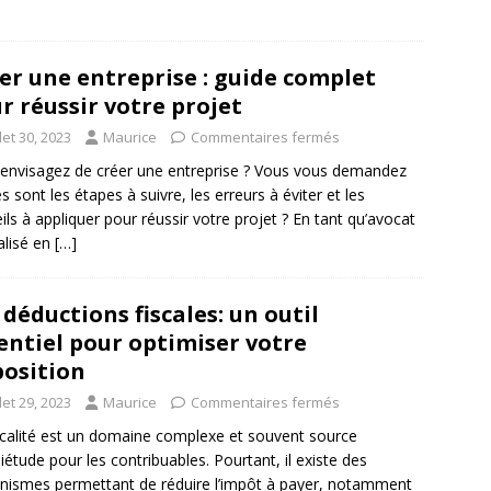
er une entreprise : guide complet
r réussir votre projet
llet 30, 2023
Maurice
Commentaires fermés
envisagez de créer une entreprise ? Vous vous demandez
es sont les étapes à suivre, les erreurs à éviter et les
ils à appliquer pour réussir votre projet ? En tant qu’avocat
alisé en
[…]
 déductions fiscales: un outil
entiel pour optimiser votre
osition
llet 29, 2023
Maurice
Commentaires fermés
scalité est un domaine complexe et souvent source
uiétude pour les contribuables. Pourtant, il existe des
ismes permettant de réduire l’impôt à payer, notamment