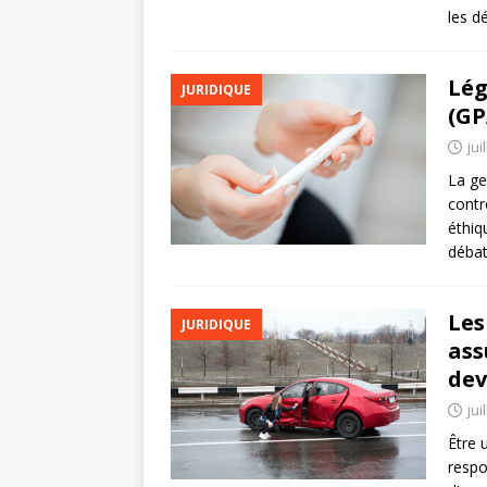
les d
Lég
JURIDIQUE
(GP
jui
La ge
contr
éthiq
déba
Les
JURIDIQUE
ass
dev
jui
Être 
respo