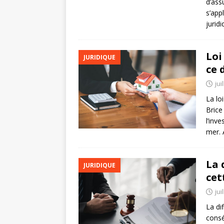
d’ass
s’app
jurid
Loi
JURIDIQUE
ce 
jui
La lo
Brice
l’inv
mer. 
La 
JURIDIQUE
cet
jui
La di
consé