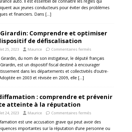
urance auto. Il est essentiel de connaître les règles qui
liquent aux jeunes conducteurs pour éviter des problèmes
iques et financiers. Dans
[…]
 Girardin: Comprendre et optimiser
dispositif de défiscalisation
llet 25, 2023
Maurice
Commentaires fermés
i Girardin, du nom de son instigateur, le député français
 Girardin, est un dispositif fiscal destiné à encourager
estissement dans les départements et collectivités d’outre-
Adoptée en 2003 et révisée en 2009, elle
[…]
diffamation : comprendre et prévenir
te atteinte à la réputation
llet 24, 2023
Maurice
Commentaires fermés
ffamation est une accusation grave qui peut avoir des
quences importantes sur la réputation d’une personne ou