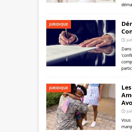
démar
Dém
JURIDIQUE
Com
jui
Dans 
‘confl
compr
parti
Les
JURIDIQUE
Amé
Avo
jui
Vous 
marqu