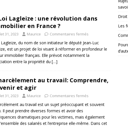
Ruptu
savoi
Droit 
Loi Lagleize : une révolution dans
mmobilier en France ?
Les f
llet 31, 2023
Maurice
Commentaires fermés
Comme
i Lagleize, du nom de son initiateur le député Jean-Luc
Pourq
ize, est un projet de loi visant à réformer en profondeur le
d’aut
ur immobilier français. Elle prévoit notamment la
ciation entre la propriété du
[…]
harcèlement au travail: Comprendre,
venir et agir
llet 31, 2023
Maurice
Commentaires fermés
rcèlement au travail est un sujet préoccupant et souvent
. Il peut prendre diverses formes et avoir des
quences dramatiques pour les victimes, mais également
l’ensemble des salariés et l’entreprise elle-même. Dans cet