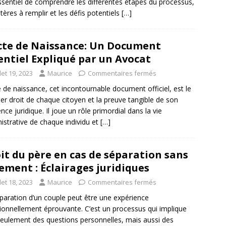
ssentiel de comprendre les différentes étapes du processus,
ritères à remplir et les défis potentiels
[…]
cte de Naissance: Un Document
entiel Expliqué par un Avocat
llet 19, 2023
Maurice
Commentaires fermés
e de naissance, cet incontournable document officiel, est le
er droit de chaque citoyen et la preuve tangible de son
ence juridique. Il joue un rôle primordial dans la vie
istrative de chaque individu et
[…]
it du père en cas de séparation sans
ement : Éclairages juridiques
llet 18, 2023
Maurice
Commentaires fermés
paration d’un couple peut être une expérience
onnellement éprouvante. C’est un processus qui implique
eulement des questions personnelles, mais aussi des