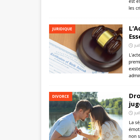
est e
les c
L’A
JURIDIQUE
Ess
jui
L’act
premi
exist
admin
Dro
DIVORCE
jug
jui
La sé
émoti
non s