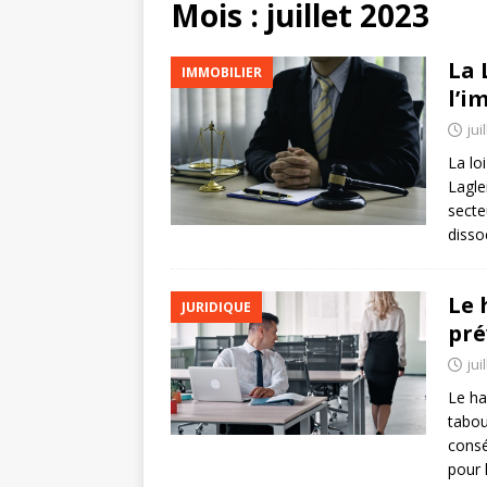
Mois :
juillet 2023
La 
IMMOBILIER
l’i
jui
La lo
Lagle
secte
disso
Le 
JURIDIQUE
pré
jui
Le ha
tabou
consé
pour 