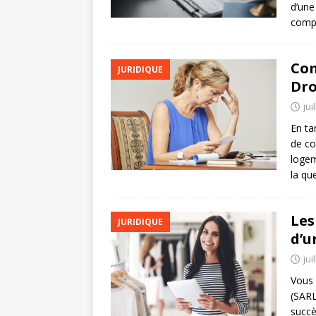
d’une
compr
Com
JURIDIQUE
Dro
jui
En ta
de co
logem
la qu
Les
JURIDIQUE
d’u
jui
Vous 
(SARL
succè