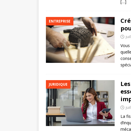
[…]
Cré
ENTREPRISE
pou
jui
Vous 
quell
conse
spéci
Les
JURIDIQUE
ess
imp
jui
La fi
d’inq
mécan