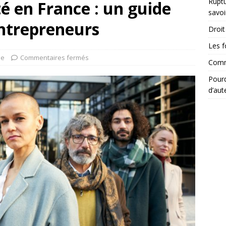
Ruptu
té en France : un guide
savoi
entrepreneurs
Droit 
Les f
ue
Commentaires fermés
Comme
Pourq
d’aut