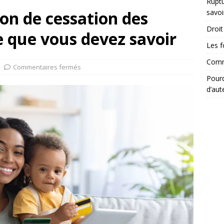
Ruptu
ion de cessation des
savoi
Droit 
e que vous devez savoir
Les f
Comme
Commentaires fermés
Pourq
d’aut