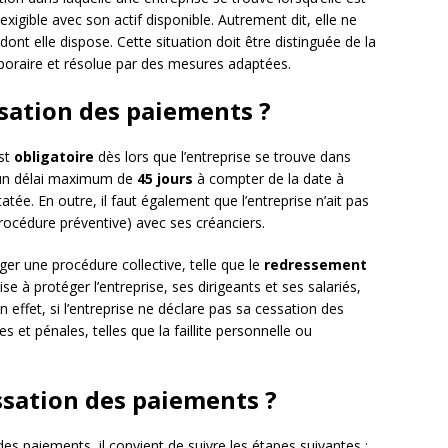
 exigible avec son actif disponible. Autrement dit, elle ne
 dont elle dispose. Cette situation doit être distinguée de la
emporaire et résolue par des mesures adaptées.
ssation des paiements ?
est
obligatoire
dès lors que l’entreprise se trouve dans
ns un délai maximum de
45 jours
à compter de la date à
tée. En outre, il faut également que l’entreprise n’ait pas
rocédure préventive) avec ses créanciers.
er une procédure collective, telle que le
redressement
vise à protéger l’entreprise, ses dirigeants et ses salariés,
 effet, si l’entreprise ne déclare pas sa cessation des
s et pénales, telles que la faillite personnelle ou
sation des paiements ?
es paiements, il convient de suivre les étapes suivantes :