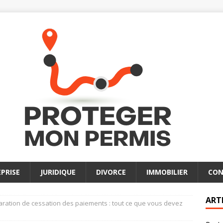
PRISE
JURIDIQUE
DIVORCE
IMMOBILIER
CON
ART
aration de cessation des paiements : tout ce que vous devez