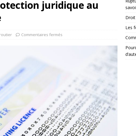
Ruptu
rotection juridique au
savoi
e
Droit 
Les f
routier
Commentaires fermés
Comme
Pourq
d’aut