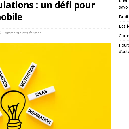
Ruptu
lations : un défi pour
savoi
obile
Droit 
Les f
Commentaires fermés
Comme
Pourq
d’aut