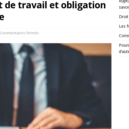
Ruptu
 de travail et obligation
savoi
e
Droit 
Les f
Commentaires fermés
Comme
Pourq
d’aut