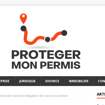
PRISE
JURIDIQUE
DIVORCE
IMMOBILIER
CON
ART
trat de travail et obligation de non-concurrence