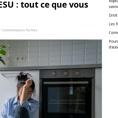
Ruptu
SU : tout ce que vous
savoi
Droit 
Les f
Commentaires fermés
Comme
Pourq
d’aut