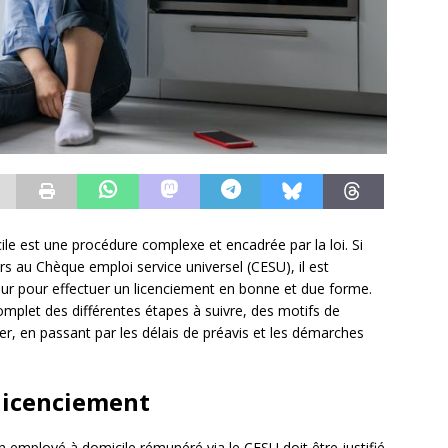
ile est une procédure complexe et encadrée par la loi. Si
 au Chèque emploi service universel (CESU), il est
ueur pour effectuer un licenciement en bonne et due forme.
omplet des différentes étapes à suivre, des motifs de
er, en passant par les délais de préavis et les démarches
 licenciement
n employé à domicile rémunéré via le CESU doit être justifié