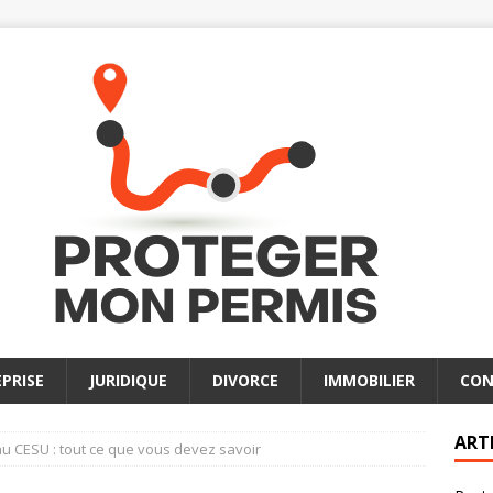
PRISE
JURIDIQUE
DIVORCE
IMMOBILIER
CON
ART
u CESU : tout ce que vous devez savoir