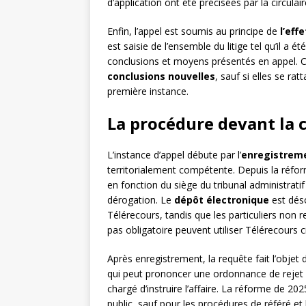
d’application ont été précisées par la circulai
Enfin, l’appel est soumis au principe de
l’eff
est saisie de l’ensemble du litige tel qu’il a é
conclusions et moyens présentés en appel. Ce
conclusions nouvelles
, sauf si elles se r
première instance.
La procédure devant la 
L’instance d’appel débute par l’
enregistrem
territorialement compétente. Depuis la réfo
en fonction du siège du tribunal administrati
dérogation. Le
dépôt électronique
est déso
Télérecours, tandis que les particuliers non r
pas obligatoire peuvent utiliser Télérecours 
Après enregistrement, la requête fait l’objet
qui peut prononcer une ordonnance de rejet 
chargé d’instruire l’affaire. La réforme de 2
public, sauf pour les procédures de référé et l