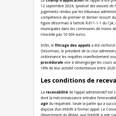
Le
champ d’application
de l’appel a été pr
12 septembre 2024,
Syndicat des avocats de 
jugements rendus par les tribunaux administrat
compétence de premier et dernier ressort du 
figure désormais à l’article R.811-1-1 du CJA,
municipales dans les communes de moins de 3
n’excède pas 10 000 euros.
Enfin, le
filtrage des appels
a été renforcé 
Désormais, le président de la cour administra
ordonnance les requêtes manifestement voué
procédurale
vise à désengorger les cours a
18% de leur activité contentieuse entre 2020
Les conditions de receva
La
recevabilité
de l’appel administratif est
dont la méconnaissance entraîne l’irrecevabili
agir
du requérant. Seule la partie qui a suc
dispose d’un intérêt à former appel. Le Conse
Département du Rhône
, que l’intérêt à agir 