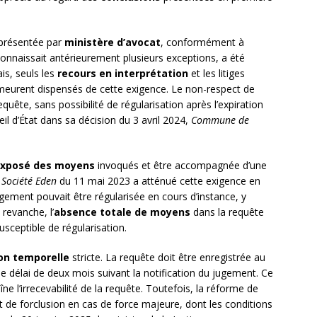
 présentée par
ministère d’avocat
, conformément à
i connaissait antérieurement plusieurs exceptions, a été
is, seuls les
recours en interprétation
et les litiges
 demeurent dispensés de cette exigence. Le non-respect de
requête, sans possibilité de régularisation après l’expiration
il d’État dans sa décision du 3 avril 2024,
Commune de
xposé des moyens
invoqués et être accompagnée d’une
e
Société Eden
du 11 mai 2023 a atténué cette exigence en
ement pouvait être régularisée en cours d’instance, y
 revanche, l’
absence totale de moyens
dans la requête
usceptible de régularisation.
on temporelle
stricte. La requête doit être enregistrée au
 le délai de deux mois suivant la notification du jugement. Ce
e l’irrecevabilité de la requête. Toutefois, la réforme de
t de forclusion en cas de force majeure, dont les conditions