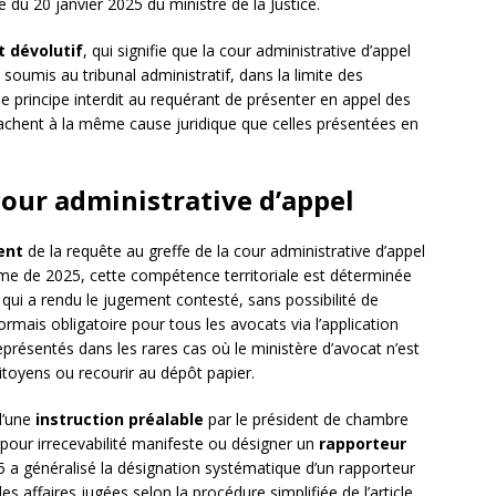
re du 20 janvier 2025 du ministre de la Justice.
et dévolutif
, qui signifie que la cour administrative d’appel
té soumis au tribunal administratif, dans la limite des
 principe interdit au requérant de présenter en appel des
attachent à la même cause juridique que celles présentées en
cour administrative d’appel
ent
de la requête au greffe de la cour administrative d’appel
rme de 2025, cette compétence territoriale est déterminée
f qui a rendu le jugement contesté, sans possibilité de
rmais obligatoire pour tous les avocats via l’application
eprésentés dans les rares cas où le ministère d’avocat n’est
citoyens ou recourir au dépôt papier.
 d’une
instruction préalable
par le président de chambre
pour irrecevabilité manifeste ou désigner un
rapporteur
025 a généralisé la désignation systématique d’un rapporteur
es affaires jugées selon la procédure simplifiée de l’article