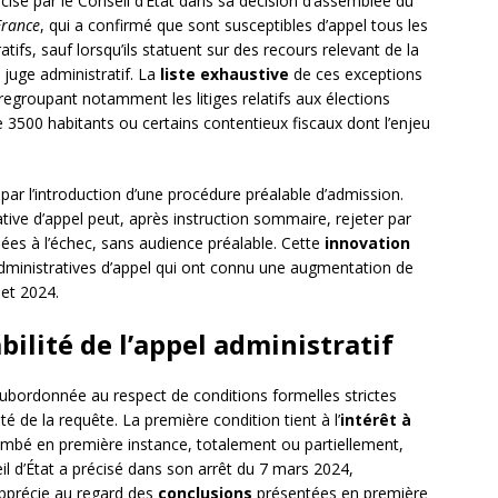
écisé par le Conseil d’État dans sa décision d’assemblée du
France
, qui a confirmé que sont susceptibles d’appel tous les
ifs, sauf lorsqu’ils statuent sur des recours relevant de la
juge administratif. La
liste exhaustive
de ces exceptions
 regroupant notamment les litiges relatifs aux élections
500 habitants ou certains contentieux fiscaux dont l’enjeu
par l’introduction d’une procédure préalable d’admission.
tive d’appel peut, après instruction sommaire, rejeter par
es à l’échec, sans audience préalable. Cette
innovation
dministratives d’appel qui ont connu une augmentation de
 et 2024.
bilité de l’appel administratif
 subordonnée au respect de conditions formelles strictes
té de la requête. La première condition tient à l’
intérêt à
combé en première instance, totalement ou partiellement,
il d’État a précisé dans son arrêt du 7 mars 2024,
s’apprécie au regard des
conclusions
présentées en première