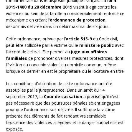
fondamentale dans le dispositif juridique français. La
loi n°
2019-1480 du 28 décembre 2019
visant à agir contre les
violences au sein de la famille a considérablement renforcé ce
mécanisme en créant l’
ordonnance de protection
,
désormais délivrée dans un délai maximal de six jours.
Cette ordonnance, prévue par l’
article 515-9
du Code civil,
peut être sollicitée par la victime ou le
ministère public
avec
l’accord de celle-ci. Elle permet au
juge aux affaires
familiales
de prononcer diverses mesures protectrices, dont
l’éviction du concubin violent du domicile commun, même
lorsque ce dernier en est le propriétaire ou le locataire en titre.
Les conditions d’obtention de cette ordonnance ont été
assouplies par la jurisprudence. Dans un arrêt du 14
septembre 2017, la
Cour de cassation
a précisé qu’il n’est
pas nécessaire que des poursuites pénales soient engagées
pour que l’ordonnance soit délivrée. Il suffit que la victime
présente des éléments de fait rendant vraisemblable
l’existence des violences alléguées et le danger auquel elle est
exposée.