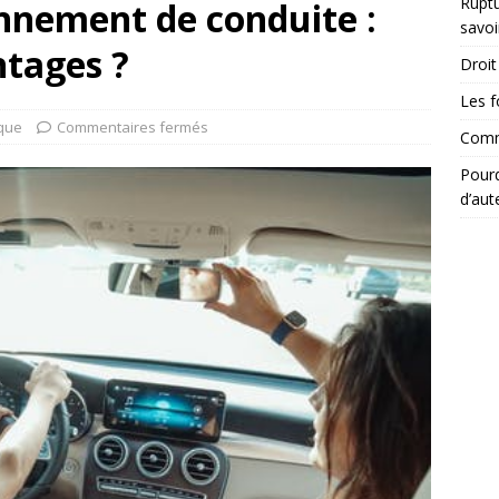
Ruptu
nnement de conduite :
savoi
ntages ?
Droit 
Les f
ique
Commentaires fermés
Comme
Pourq
d’aut