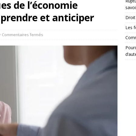
Ruptu
ues de l’économie
savoi
mprendre et anticiper
Droit 
Les f
Commentaires fermés
Comme
Pourq
d’aut