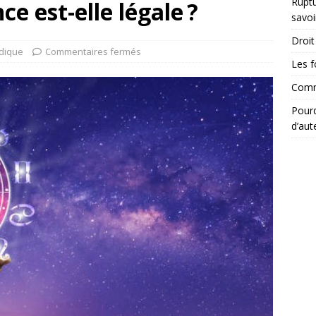
Ruptu
e est-elle légale ?
savoi
Droit 
idique
Commentaires fermés
Les f
Comme
Pourq
d’aut