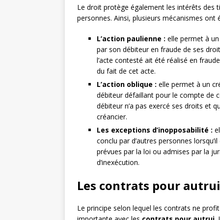
Le droit protège également les intérêts des ti
personnes. Ainsi, plusieurs mécanismes ont é
L’action paulienne :
elle permet à un
par son débiteur en fraude de ses droits
l’acte contesté ait été réalisé en fraud
du fait de cet acte.
L’action oblique :
elle permet à un cré
débiteur défaillant pour le compte de c
débiteur n’a pas exercé ses droits et qu
créancier.
Les exceptions d’inopposabilité :
el
conclu par d’autres personnes lorsqu’il
prévues par la loi ou admises par la ju
d’inexécution.
Les contrats pour autru
Le principe selon lequel les contrats ne prof
importante avec les
contrats pour autrui
.