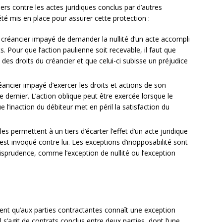
ers contre les actes juridiques conclus par d’autres
té mis en place pour assurer cette protection :
 créancier impayé de demander la nullité d’un acte accompli
. Pour que l’action paulienne soit recevable, il faut que
e des droits du créancier et que celui-ci subisse un préjudice
ancier impayé d’exercer les droits et actions de son
e dernier. L’action oblique peut être exercée lorsque le
e l’inaction du débiteur met en péril la satisfaction du
les permettent à un tiers d’écarter l’effet d’un acte juridique
 est invoqué contre lui. Les exceptions d’inopposabilité sont
risprudence, comme l’exception de nullité ou l’exception
i
itent qu’aux parties contractantes connaît une exception
 Il s’agit de contrats conclus entre deux parties, dont l’une