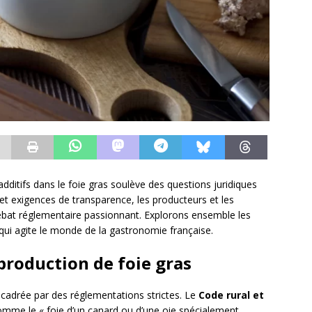
dditifs dans le foie gras soulève des questions juridiques
t exigences de transparence, les producteurs et les
at réglementaire passionnant. Explorons ensemble les
 qui agite le monde de la gastronomie française.
 production de foie gras
cadrée par des réglementations strictes. Le
Code rural et
comme le « foie d’un canard ou d’une oie spécialement