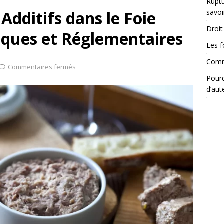
Ruptu
Additifs dans le Foie
savoi
Droit 
diques et Réglementaires
Les f
Comme
Commentaires fermés
Pourq
d’aut