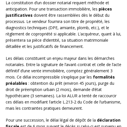
La constitution d’un dossier notarial requiert méthode et
anticipation. Pour une transaction immobilière, les
pièces
justificatives
doivent être rassemblées dès le début du
processus. Le vendeur fournira son titre de propriété, les
diagnostics techniques (DPE, amiante, plomb, etc.), et le
règlement de copropriété si applicable. L’acquéreur, quant à lui,
présentera sa pièce d’identité, sa situation matrimoniale
détaillée et les justificatifs de financement.
Les délais constituent un enjeu majeur dans les démarches
notariales. Entre la signature de l’avant-contrat et celle de l’acte
définitif d’une vente immobilière, comptez généralement 3
mois. Ce délai incompressible s’explique par les
formalités
préalables
: obtention du prêt (environ 45 jours), purge du
droit de préemption urbain (2 mois), demande d’état
hypothécaire (3 semaines). La loi ALUR a tenté de raccourcir
ces délais en modifiant l’article L.213-2 du Code de l’urbanisme,
mais les contraintes pratiques demeurent.
Pour une succession, le délai légal de dépôt de la
déclaration
fiscale
est de 6 mois suivant le décès si celui-ci est survenu en