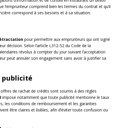
ligations d’information et de conseil en instaurant un
devoir
r que l’emprunteur comprend bien les termes du contrat et qu’il
ancière correspond à ses besoins et à sa situation.
rétractation
pour permettre aux emprunteurs qui ont signé
leur décision. Selon l’article L312-52 du Code de la
alendaires révolus à compter du jour suivant l’acceptation
teur peut annuler son engagement sans avoir à justifier sa
 publicité
offres de rachat de crédits sont soumis à des règles
I
impose notamment que toute publicité mentionne le taux
xes, les conditions de remboursement et les garanties
ent être claires et lisibles, afin d’éviter toute confusion ou