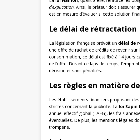
La
loi Hamon
, quant à elle, renforce les ob
d’explication
. Ainsi, le prêteur doit s’assure
est en mesure d’évaluer si cette solution fin
Le délai de rétractation
La législation française prévoit un
délai de 
une offre de rachat de crédits de revenir sur 
consommation, ce délai est fixé à 14 jours c
de l’offre. Durant ce laps de temps, l’emprun
décision et sans pénalités.
Les règles en matière de
Les établissements financiers proposant des 
strictes concernant la publicité. La
loi Sapin I
annuel effectif global (TAEG), les frais anne
éventuelles. De plus, les mentions légales doiv
tromperie.