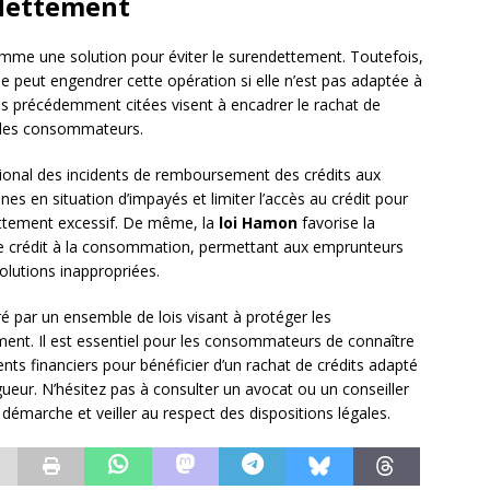
ndettement
omme une solution pour éviter le surendettement. Toutefois,
que peut engendrer cette opération si elle n’est pas adaptée à
lois précédemment citées visent à encadrer le rachat de
r les consommateurs.
ational des incidents de remboursement des crédits aux
nnes en situation d’impayés et limiter l’accès au crédit pour
ettement excessif. De même, la
loi Hamon
favorise la
de crédit à la consommation, permettant aux emprunteurs
solutions inappropriées.
ré par un ensemble de lois visant à protéger les
ment. Il est essentiel pour les consommateurs de connaître
ents financiers pour bénéficier d’un rachat de crédits adapté
gueur. N’hésitez pas à consulter un avocat ou un conseiller
émarche et veiller au respect des dispositions légales.