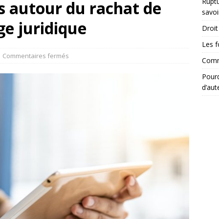
Ruptu
s autour du rachat de
savoi
age juridique
Droit 
Les f
Commentaires fermés
Comme
Pourq
d’aut